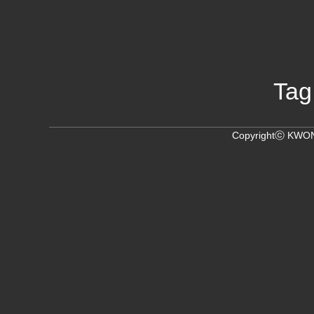
Tag
Copyrightⓒ KWON,