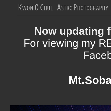
Now updating f
For viewing my R
Face
Mt.Soba