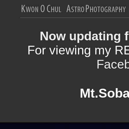
Now updating f
For viewing my R
Face
Mt.Soba