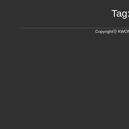
Tag
Copyrightⓒ KWON,