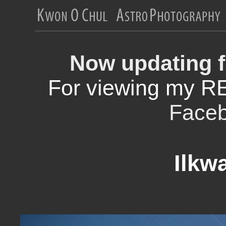
Now updating f
For viewing my R
Face
Ilkw