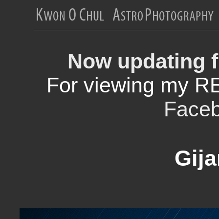
Now updating f
For viewing my R
Face
Gija