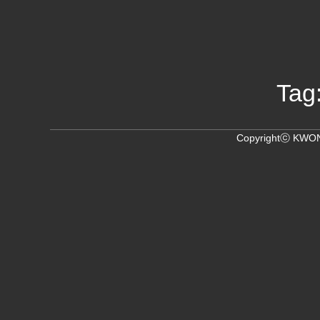
Tag
Copyrightⓒ KWON,