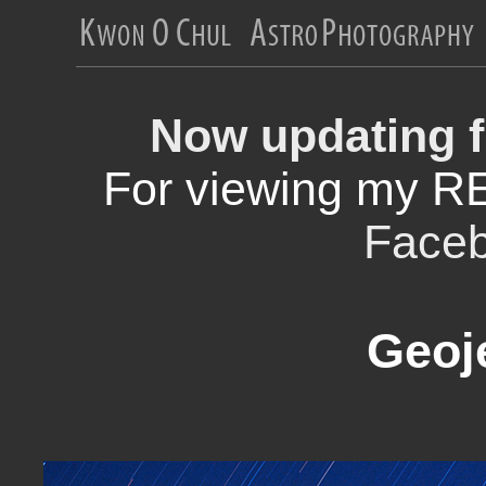
Now updating f
For viewing my R
Face
Geoj