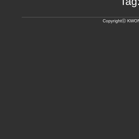
Tag
Copyrightⓒ KWON,