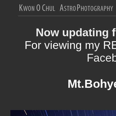
Now updating f
For viewing my R
Face
Mt.Bohy