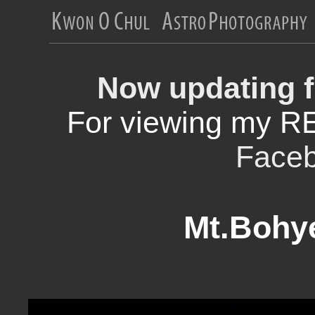
Now updating f
For viewing my R
Face
Mt.Bohy