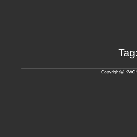
Tag
Copyrightⓒ KWON,