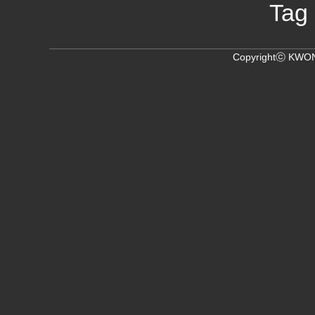
Tag
Copyrightⓒ KWON,