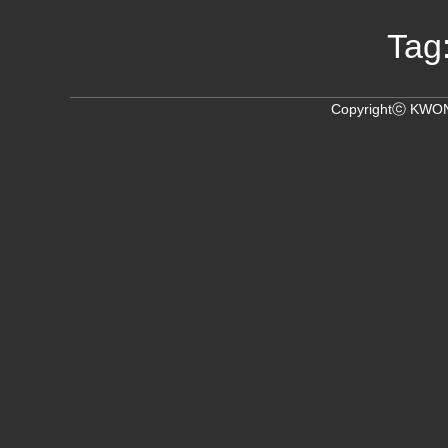
Tag
Copyrightⓒ KWON,