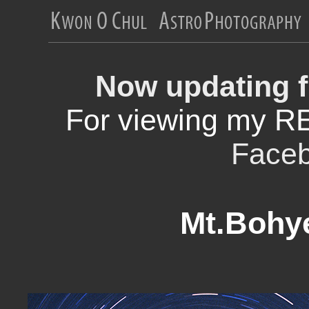
Now updating f
For viewing my R
Face
Mt.Bohy