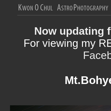
Now updating f
For viewing my R
Face
Mt.Bohy