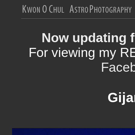
Now updating f
For viewing my R
Face
Gija